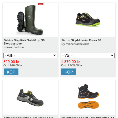
Bekina StepliteX SolidGrip S5
Sixton Skydddssko Forza S3
Skyddsstövel
Ny avancerad teknik!
Funkar året runt!
829,00 kr
1 870,00 kr
Ord: 996,00 kr
Ord: 2 089,00 kr
Skyddsandal Solid Gear Vapor 3 Air
Skyddskänga Solid Gear Phoenix GTX