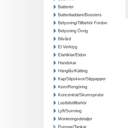
Batterier
Batteriladdare/Boosters
Belysning/Tillbehör Fordon
Belysning Övrig
Bilvård
El Verktyg
Elartiklar/Eldon
Handskar
Hänglås/Kätting
Kap/Slipskivor/Slippapper
Kem/Rengöring
Koncentrat/Skumsprutor
Lastbilstillbehör
Lyft/Surrning
Monteringsdetaljer
Pumpar/Tankar