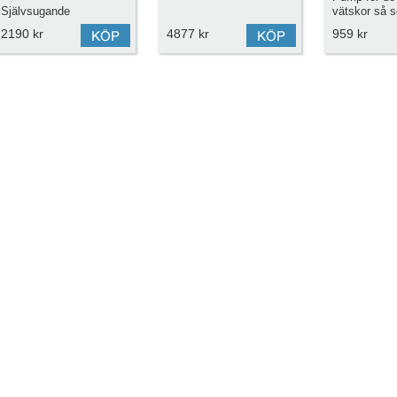
Självsugande
vätskor så s
vatten, växt
2190 kr
4877 kr
959 kr
Mycket hög 