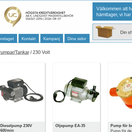
Välkommen att hä
hämtlager, vi har
Din s
retaget
Kontakt
Kampanj
Dina sidor
umpar/Tankar
/ 230 Volt
Dieselpump 230V
Oljepump EA-35
Pump för b
60l/min
Pump för de 