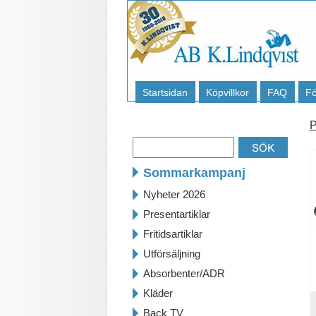
Startsidan
Köpvillkor
FAQ
Fö
P
Sommarkampanj
Nyheter 2026
Presentartiklar
Fritidsartiklar
Utförsäljning
Absorbenter/ADR
Kläder
Back TV