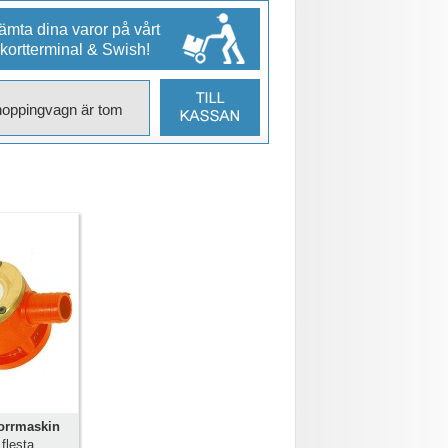
mta dina varor på vårt
 kortterminal & Swish!
hoppingvagn är tom
orrmaskin
flesta