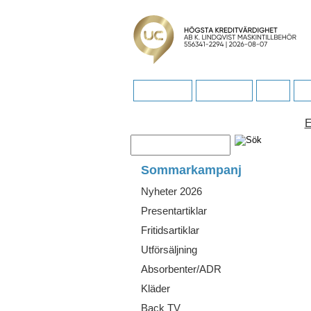
Startsidan
Köpvillkor
FAQ
Fö
E
Sommarkampanj
Nyheter 2026
Presentartiklar
Fritidsartiklar
Utförsäljning
Absorbenter/ADR
Kläder
Back TV