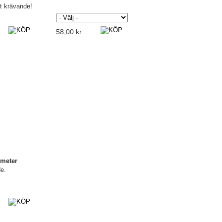
t krävande!
58,00 kr
 meter
e.