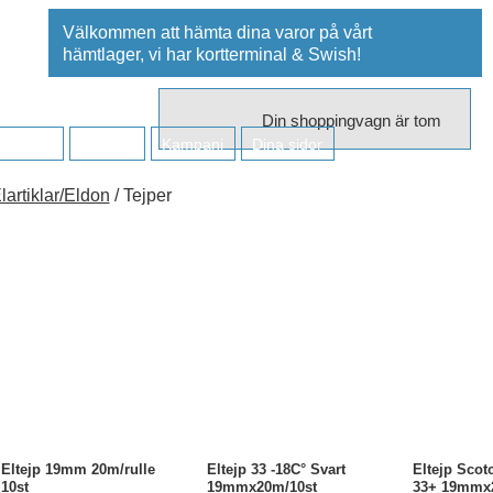
Välkommen att hämta dina varor på vårt
hämtlager, vi har kortterminal & Swish!
Din shoppingvagn är tom
retaget
Kontakt
Kampanj
Dina sidor
lartiklar/Eldon
/ Tejper
Eltejp 19mm 20m/rulle
Eltejp 33 -18C° Svart
Eltejp Scot
10st
19mmx20m/10st
33+ 19mmx