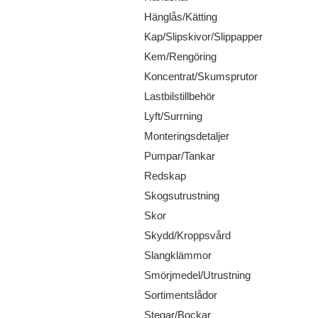
Hänglås/Kätting
Kap/Slipskivor/Slippapper
Kem/Rengöring
Koncentrat/Skumsprutor
Lastbilstillbehör
Lyft/Surrning
Monteringsdetaljer
Pumpar/Tankar
Redskap
Skogsutrustning
Skor
Skydd/Kroppsvård
Slangklämmor
Smörjmedel/Utrustning
Sortimentslådor
Stegar/Bockar