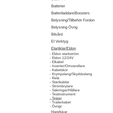
Batterier
Batteriladdare/Boosters
Belysning/Tillbehör Fordon
Belysning Övrig
Bilvård
El Verktyg
Elartiklar/Eldon
- Eldon starkström
- Eldon 12/24V
- Elkabel
- Inverter/Omvandlare
- Kabelskor
- Krympslang/Skyddsslang
- Relä
- Startkablar
- Strömbrytare
- Säkringar/Hållare
- Testinstrument
- Tejper
- Trailerkabel
- Övrigt
Handskar