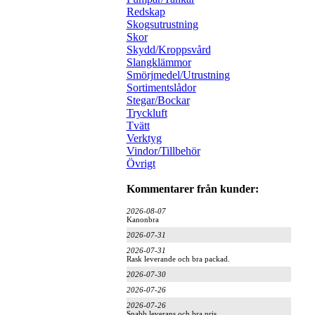
Redskap
Skogsutrustning
Skor
Skydd/Kroppsvård
Slangklämmor
Smörjmedel/Utrustning
Sortimentslådor
Stegar/Bockar
Tryckluft
Tvätt
Verktyg
Vindor/Tillbehör
Övrigt
Kommentarer från kunder:
2026-08-07
Kanonbra
2026-07-31
2026-07-31
Rask leverande och bra packad.
2026-07-30
2026-07-26
2026-07-26
Snabb leverans och bra pris.