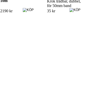
10m
Krok trädbar, dubbel,
för 50mm band
2190 kr
35 kr