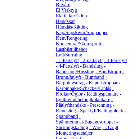
Bilvård
El Verktyg
Elartiklar/Eldon
Handskar
Hänglås/Kätting
Kap/Slipskivor/Slippapper
Kem/Rengöring
Koncentrat/Skumsprutor
Lastbilstillbehör
Lyft/Surrning
- 1-Partslyft
- 2-partslyft
- 3-Partslyft
- 4-Partslyft
- Bandsling
-
Bandsling/Hussling
- Bandstropp
-
Brunn/fatlyft
- Buntband
-
Bärgningsdrag
- Kapellstroppar
-
Karbinhake/Schackel/Linlås
-
Krokar/Öglor
- Kättingspännare
-
Lyfthuvud betongkulankare
-
Plåtlyfthandske
- Presenning
-
Rundsling
- Spaklyft/Kättingblock
-
Spännband
-
Spännremmar/Bagagestroppar
-
Surrningskätting
- Wire
- Övrigt
Monteringsdetaljer
Pumpar/Tankar