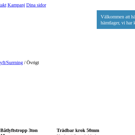
akt
Kampanj
Dina sidor
Välkommen att häm
hämtlager, vi har
yft/Surrning
/ Övrigt
Båtlyftstropp 3ton
Trädbar krok 50mm