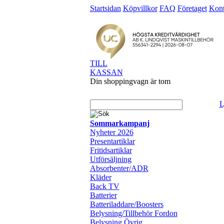
Startsidan
Köpvillkor
FAQ
Företaget
Kont
TILL
KASSAN
Din shoppingvagn är tom
L
Sommarkampanj
Nyheter 2026
Presentartiklar
Fritidsartiklar
Utförsäljning
Absorbenter/ADR
Kläder
Back TV
Batterier
Batteriladdare/Boosters
Belysning/Tillbehör Fordon
Belysning Övrig