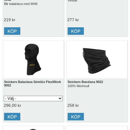
Vindtät
Blir balaklava med 9046
219 kr
277 kr
Snickers Balaclava Sömlös FlexiWork
Snickers Bandana 9022
9052
100% Merinoull
296,00 kr
258 kr