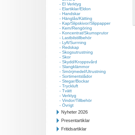
- El Verktyg
- Elartiklar/Eldon
- Handskar
- Hänglås/Kätting
- Kap/Slipskivor/Slippapper
- Kem/Rengöring
- Koncentrat/Skumsprutor
- Lastbilstillbehör
- Lyft/Surrning
- Redskap
- Skogsutrustning
- Skor
- Skydd/Kroppsvård
- Slangklämmor
- Smörjmedel/Utrustning
- Sortimentslådor
- Stegar/Bockar
- Tryckluft
- Tvätt
- Verktyg
- Vindor/Tillbehör
- Övrigt
Nyheter 2026
Presentartiklar
Fritidsartiklar