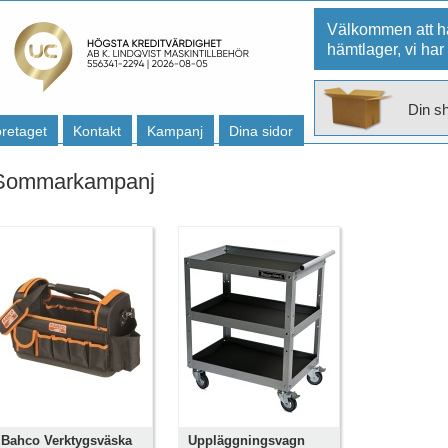
Välkommen att hä
hämtlager, vi har
Din s
retaget
Kontakt
Kampanj
Dina sidor
Sommarkampanj
Bahco Verktygsväska
Uppläggningsvagn