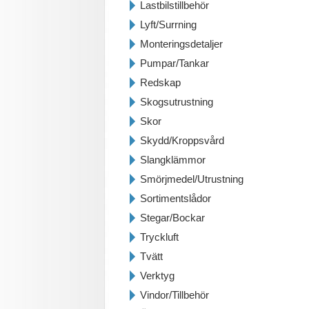
Lastbilstillbehör
Lyft/Surrning
Monteringsdetaljer
Pumpar/Tankar
Redskap
Skogsutrustning
Skor
Skydd/Kroppsvård
Slangklämmor
Smörjmedel/Utrustning
Sortimentslådor
Stegar/Bockar
Tryckluft
Tvätt
Verktyg
Vindor/Tillbehör