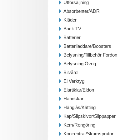
Utförsäljning
Absorbenter/ADR
Kläder
Back TV
Batterier
Batteriladdare/Boosters
Belysning/Tillbehör Fordon
Belysning Övrig
Bilvård
El Verktyg
Elartiklar/Eldon
Handskar
Hänglås/Kätting
Kap/Slipskivor/Slippapper
Kem/Rengöring
Koncentrat/Skumsprutor