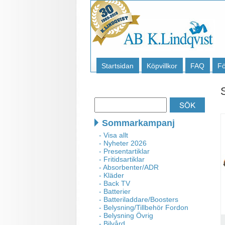
Startsidan
Köpvillkor
FAQ
Fö
Sommarkampanj
- Visa allt
- Nyheter 2026
- Presentartiklar
- Fritidsartiklar
- Absorbenter/ADR
- Kläder
- Back TV
- Batterier
- Batteriladdare/Boosters
- Belysning/Tillbehör Fordon
- Belysning Övrig
- Bilvård