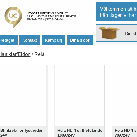
Välkommen att hä
hämtlager, vi har
Din s
retaget
Kontakt
Kampanj
Dina sidor
lartiklar/Eldon
/ Relä
Blinkrelä för lysdioder
Relä HD 4-stift Slutande
Relä HD 4-st
24V
100A/24V
70A/24V