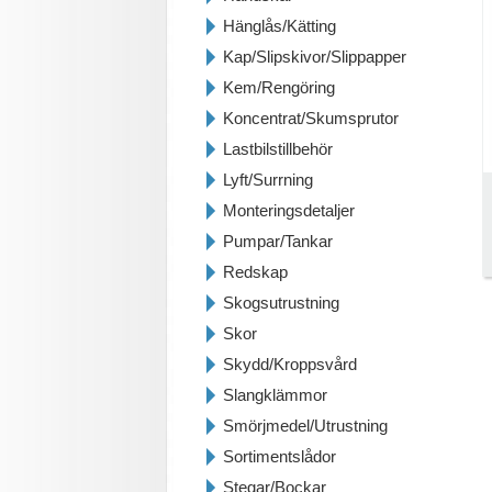
Hänglås/Kätting
Kap/Slipskivor/Slippapper
Kem/Rengöring
Koncentrat/Skumsprutor
Lastbilstillbehör
Lyft/Surrning
Monteringsdetaljer
Pumpar/Tankar
Redskap
Skogsutrustning
Skor
Skydd/Kroppsvård
Slangklämmor
Smörjmedel/Utrustning
Sortimentslådor
Stegar/Bockar