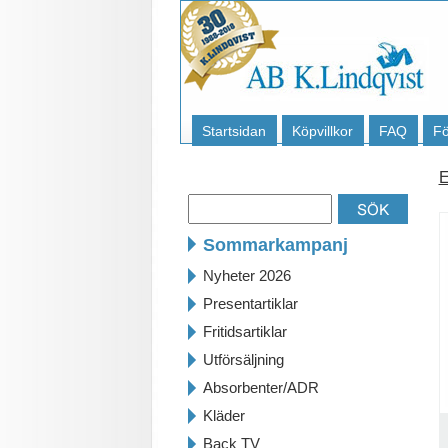
Startsidan
Köpvillkor
FAQ
Fö
E
Sommarkampanj
Nyheter 2026
Presentartiklar
Fritidsartiklar
Utförsäljning
Absorbenter/ADR
Kläder
Back TV