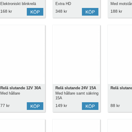
Elektroniskt blinkrelä
Extra HD
Med motstå
24v.för lysdioderBlinkar
168 kr
348 kr
188 kr
även med mycket liten
last....
Relä slutande 12V 30A
Relä slutande 24V 15A
Relä slutan
Med hållare
Med hållare samt säkring
15A
77 kr
149 kr
88 kr