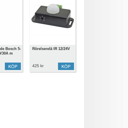
de Bosch 5-
Rörelserelä IR 12/24V
20/30A m
425 kr