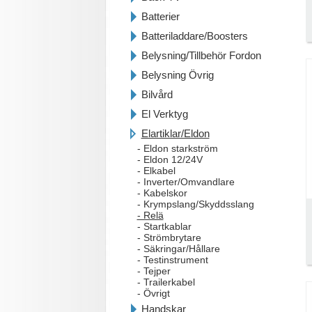
Batterier
Batteriladdare/Boosters
Belysning/Tillbehör Fordon
Belysning Övrig
Bilvård
El Verktyg
Elartiklar/Eldon
- Eldon starkström
- Eldon 12/24V
- Elkabel
- Inverter/Omvandlare
- Kabelskor
- Krympslang/Skyddsslang
- Relä
- Startkablar
- Strömbrytare
- Säkringar/Hållare
- Testinstrument
- Tejper
- Trailerkabel
- Övrigt
Handskar