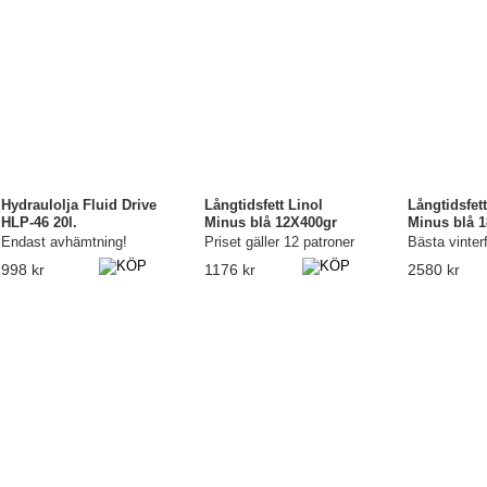
Hydraulolja Fluid Drive
Långtidsfett Linol
Långtidsfett
HLP-46 20l.
Minus blå 12X400gr
Minus blå 
Endast avhämtning!
Priset gäller 12 patroner
Bästa vinterf
998 kr
1176 kr
2580 kr