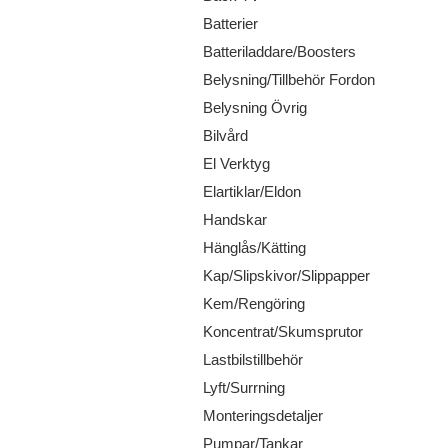
Batterier
Batteriladdare/Boosters
Belysning/Tillbehör Fordon
Belysning Övrig
Bilvård
El Verktyg
Elartiklar/Eldon
Handskar
Hänglås/Kätting
Kap/Slipskivor/Slippapper
Kem/Rengöring
Koncentrat/Skumsprutor
Lastbilstillbehör
Lyft/Surrning
Monteringsdetaljer
Pumpar/Tankar