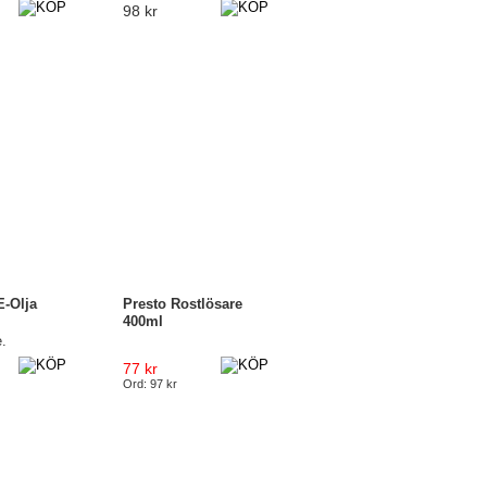
98 kr
E-Olja
Presto Rostlösare
400ml
.
77 kr
Ord: 97 kr