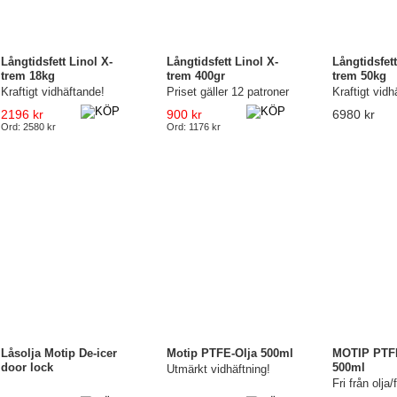
Långtidsfett Linol X-
Långtidsfett Linol X-
Långtidsfett
trem 18kg
trem 400gr
trem 50kg
Kraftigt vidhäftande!
Priset gäller 12 patroner
Kraftigt vidh
2196 kr
900 kr
6980 kr
Ord: 2580 kr
Ord: 1176 kr
Låsolja Motip De-icer
Motip PTFE-Olja 500ml
MOTIP PTFE
door lock
500ml
Utmärkt vidhäftning!
Fri från olja/f