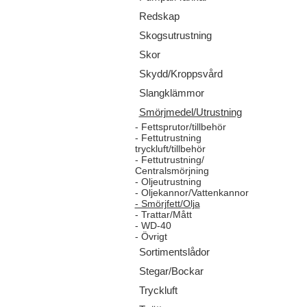
Redskap
Skogsutrustning
Skor
Skydd/Kroppsvård
Slangklämmor
Smörjmedel/Utrustning
- Fettsprutor/tillbehör
- Fettutrustning
tryckluft/tillbehör
- Fettutrustning/
Centralsmörjning
- Oljeutrustning
- Oljekannor/Vattenkannor
- Smörjfett/Olja
- Trattar/Mått
- WD-40
- Övrigt
Sortimentslådor
Stegar/Bockar
Tryckluft