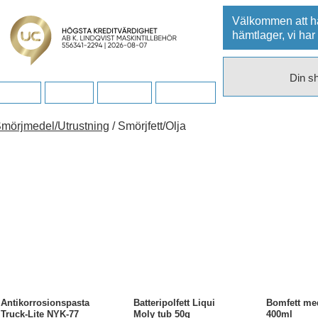
Välkommen att hä
hämtlager, vi har
Din s
retaget
Kontakt
Kampanj
Dina sidor
mörjmedel/Utrustning
/ Smörjfett/Olja
Antikorrosionspasta
Batteripolfett Liqui
Bomfett me
Truck-Lite NYK-77
Moly tub 50g
400ml