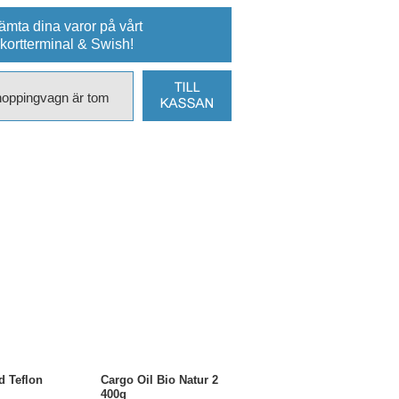
mta dina varor på vårt
 kortterminal & Swish!
hoppingvagn är tom
d Teflon
Cargo Oil Bio Natur 2
400g