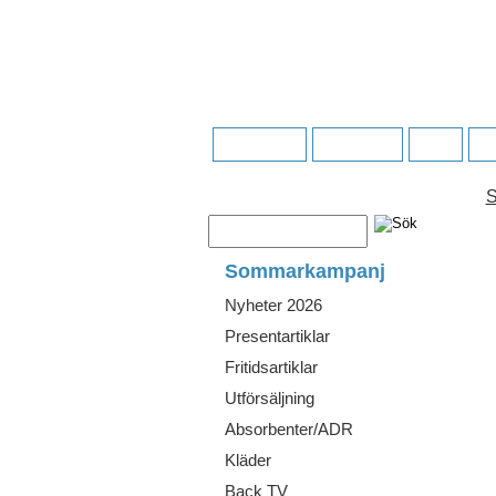
Startsidan
Köpvillkor
FAQ
Fö
S
Sommarkampanj
Nyheter 2026
Presentartiklar
Fritidsartiklar
Utförsäljning
Absorbenter/ADR
Kläder
Back TV