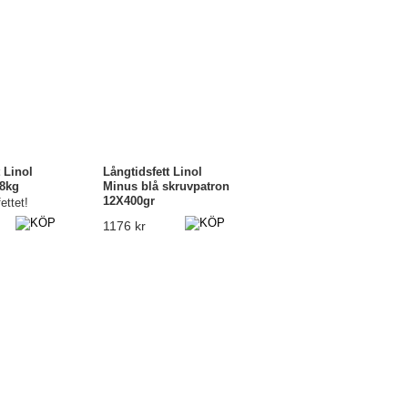
 Linol
Långtidsfett Linol
18kg
Minus blå skruvpatron
12X400gr
ettet!
Pris 12 patr.
1176 kr