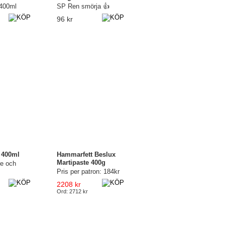
 400ml
SP Ren smörja 👍
96 kr
 400ml
Hammarfett Beslux
Martipaste 400g
re och
Pris per patron: 184kr
2208 kr
Ord: 2712 kr