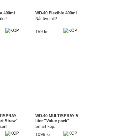
a 400ml
WD-40 Flexible 400ml
jöer!
Når överallt!
159 kr
TISPRAY
WD-40 MULTISPRAY 5
rt Straw"
liter ”Value pack”
ssan!
Smart köp.
1096 kr