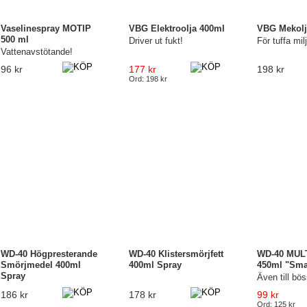
Vaselinespray MOTIP
VBG Elektroolja 400ml
VBG Mekolj
500 ml
Driver ut fukt!
För tuffa mil
Vattenavstötande!
96 kr
177 kr
198 kr
Ord: 198 kr
WD-40 Högpresterande
WD-40 Klistersmörjfett
WD-40 MUL
Smörjmedel 400ml
400ml Spray
450ml "Sma
Spray
Även till bö
186 kr
178 kr
99 kr
Ord: 125 kr