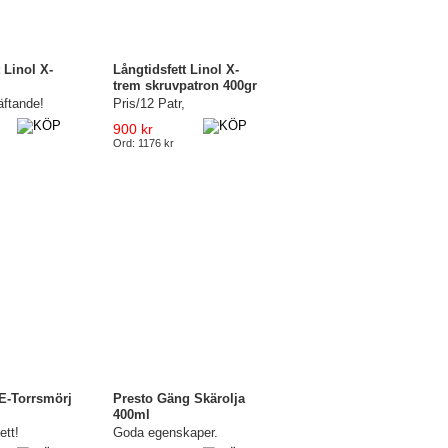
 Linol X-
Långtidsfett Linol X-
trem skruvpatron 400gr
äftande!
Pris/12 Patr,
900 kr
Ord: 1176 kr
-Torrsmörj
Presto Gäng Skärolja
400ml
ett!
Goda egenskaper.