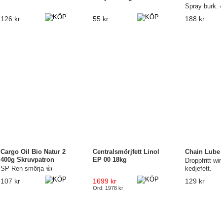
Spray burk.
126 kr
55 kr
188 kr
Cargo Oil Bio Natur 2
Centralsmörjfett Linol
Chain Lube
400g Skruvpatron
EP 00 18kg
Droppfritt wi
SP Ren smörja 👍
kedjefett.
107 kr
1699 kr
129 kr
Ord: 1978 kr