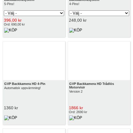
5-Pins!
4-Pins!
396,00 kr
248,00 kr
Ord: 690,00 kr
GVP Backkamera HD 4-Pin
GVP Backkamera HD Trådlös
Motorvisir
Automatisk uppvärmning!
Version 2
1360 kr
1866 kr
Ord: 2690 kr