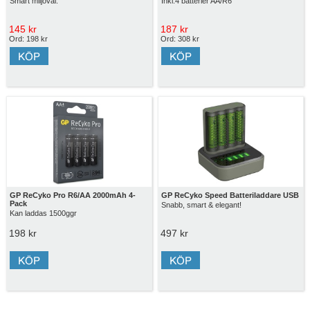
Smart miljöval.
Inkl.4 batterier AA/R6
145 kr
187 kr
Ord: 198 kr
Ord: 308 kr
GP ReCyko Pro R6/AA 2000mAh 4-
GP ReCyko Speed Batteriladdare USB
Pack
Snabb, smart & elegant!
Kan laddas 1500ggr
198 kr
497 kr