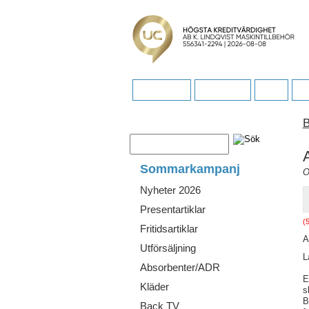
Startsidan
Köpvillkor
FAQ
Fö
B
Sommarkampanj
O
Nyheter 2026
Presentartiklar
(
Fritidsartiklar
A
Utförsäljning
L
Absorbenter/ADR
E
Kläder
s
B
Back TV