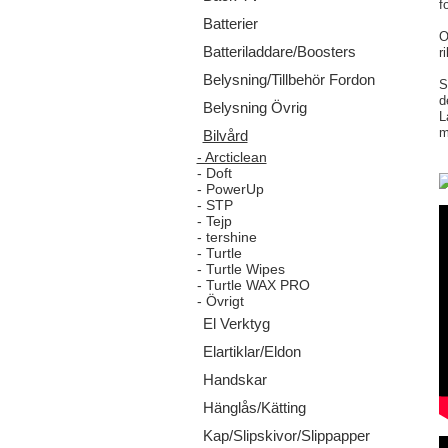
f
Batterier
O
Batteriladdare/Boosters
r
Belysning/Tillbehör Fordon
S
d
Belysning Övrig
L
m
Bilvård
- Arcticlean
- Doft
- PowerUp
- STP
- Tejp
- tershine
- Turtle
- Turtle Wipes
- Turtle WAX PRO
- Övrigt
El Verktyg
Elartiklar/Eldon
Handskar
Hänglås/Kätting
Kap/Slipskivor/Slippapper