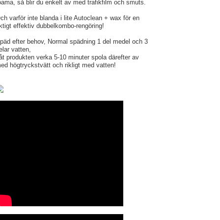
oama, så blir du enkelt av med trafikfilm och smuts.
ch varför inte blanda i lite Autoclean + wax för en
iktigt effektiv dubbelkombo-rengöring!
päd efter behov, Normal spädning 1 del medel och 3
elar vatten,
åt produkten verka 5-10 minuter spola därefter av
ed högtryckstvätt och rikligt med vatten!