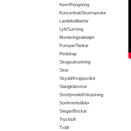
Kem/Rengöring
Koncentrat/Skumsprutor
Lastbilstillbehör
Lyft/Surrning
Monteringsdetaljer
Pumpar/Tankar
Redskap
Skogsutrustning
Skor
Skydd/Kroppsvård
Slangklämmor
Smörjmedel/Utrustning
Sortimentslådor
Stegar/Bockar
Tryckluft
Tvätt