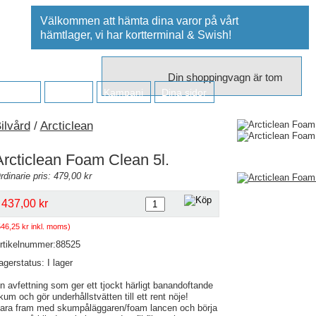
Välkommen att hämta dina varor på vårt
hämtlager, vi har kortterminal & Swish!
Din shoppingvagn är tom
retaget
Kontakt
Kampanj
Dina sidor
ilvård
/
Arcticlean
Arcticlean Foam Clean 5l.
rdinarie pris: 479,00 kr
437,00 kr
546,25 kr inkl. moms)
rtikelnummer:88525
agerstatus: I lager
n avfettning som ger ett tjockt härligt banandoftande
kum och gör underhållstvätten till ett rent nöje!
ara fram med skumpåläggaren/foam lancen och börja