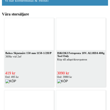
vi har kortterminal & Swish!
Våra storsäljare
Bahco Skjutmått 150 mm 1150-1/2H/P
HiKOKI Fettspruta 18V. AL18DA 400g
Tool Only
369kr vid 2st!
Köp till adapt/skruvpatron
419 kr
3090 kr
Ord: 495 kr
Ord: 3980 kr