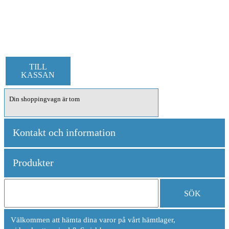
TILL
KASSAN
Din shoppingvagn är tom
Kontakt och information
Produkter
SÖK
Välkommen att hämta dina varor på vårt hämtlager,